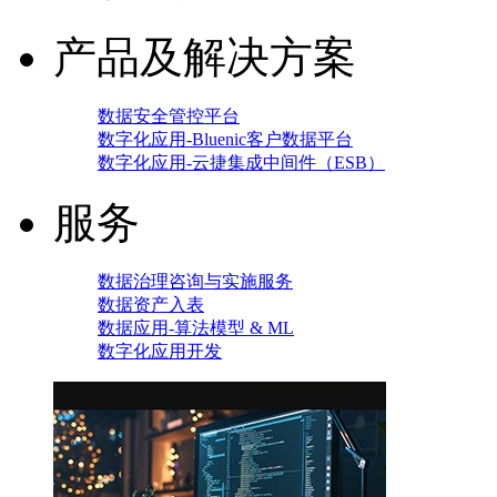
产品及解决方案
数据安全管控平台
数字化应用-Bluenic客户数据平台
数字化应用-云捷集成中间件（ESB）
服务
数据治理咨询与实施服务
数据资产入表
数据应用-算法模型 & ML
数字化应用开发