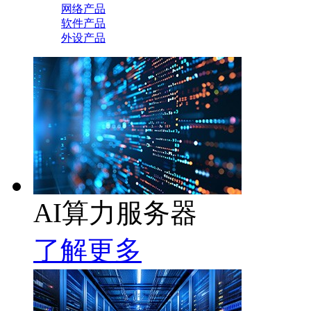
网络产品
软件产品
外设产品
AI算力服务器
了解更多