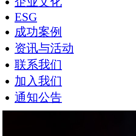
企业文化
ESG
成功案例
资讯与活动
联系我们
加入我们
通知公告