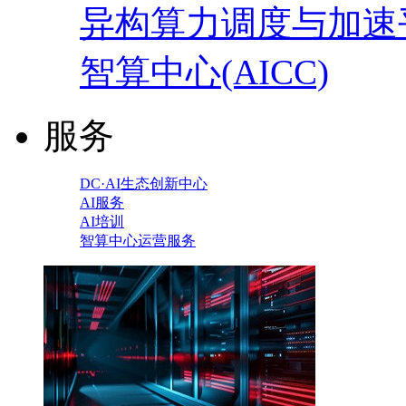
异构算力调度与加速
智算中心(AICC)
服务
DC·AI生态创新中心
AI服务
AI培训
智算中心运营服务