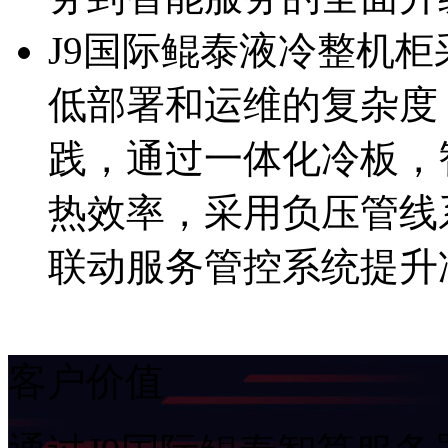
J9国际鲲泰液冷整机柜采
低部署和运维的复杂度
践，通过一体化冷板
热效率，采用负压管线系
联动服务管控系统提升
客户价值