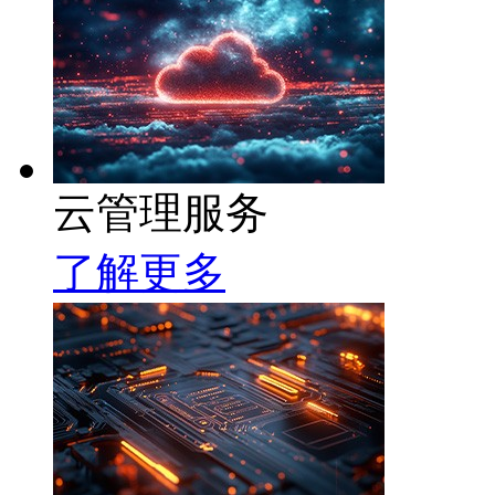
云管理服务
了解更多