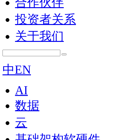
合作伙伴
投资者关系
关于我们
中
EN
AI
数据
云
基础架构软硬件