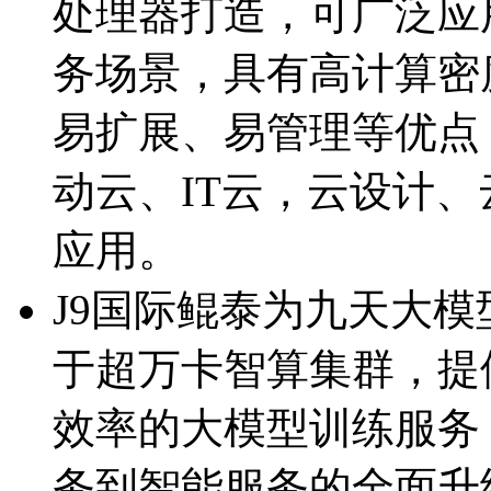
处理器打造，可广泛
务场景，具有高计算密度
易扩展、易管理等优点
动云、IT云，云设计
应用。
J9国际鲲泰为九天大模型
于超万卡智算集群，提供
效率的大模型训练服务
务到智能服务的全面升