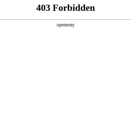
产品及服务
行业解决方案
合作伙伴
投资者关系
国际问学
智算基础设施
算力调度加速
智