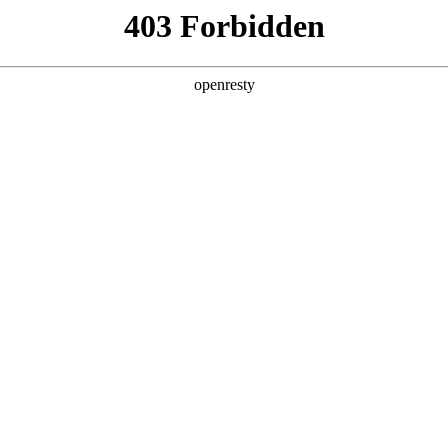
产品及服务
行业解决方案
合作伙伴
投资者关系
低空场景解决方案
，通过融合信息化、数字化、智能化及无人机技术，打造集低空飞
场景。
核心功能
快速部署使用