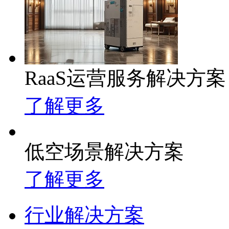
RaaS运营服务解决方案
了解更多
低空场景解决方案
了解更多
行业解决方案