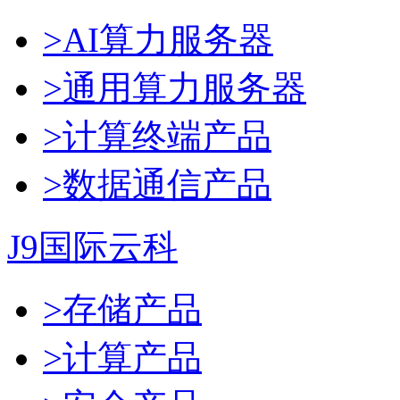
>AI算力服务器
>通用算力服务器
>计算终端产品
>数据通信产品
J9国际云科
>存储产品
>计算产品