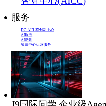
智算中心(AICC)
服务
DC·AI生态创新中心
AI服务
AI培训
智算中心运营服务
J9国际问学 企业级Age