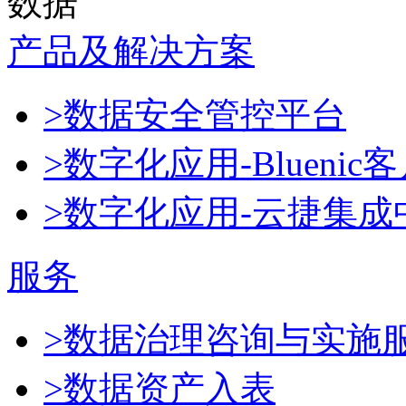
数据
产品及解决方案
>数据安全管控平台
>数字化应用-Blueni
>数字化应用-云捷集成
服务
>数据治理咨询与实施
>数据资产入表