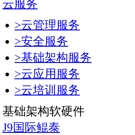
云服务
>云管理服务
>安全服务
>基础架构服务
>云应用服务
>云培训服务
基础架构软硬件
J9国际鲲泰