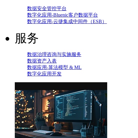
数据安全管控平台
数字化应用-Bluenic客户数据平台
数字化应用-云捷集成中间件（ESB）
服务
数据治理咨询与实施服务
数据资产入表
数据应用-算法模型 & ML
数字化应用开发