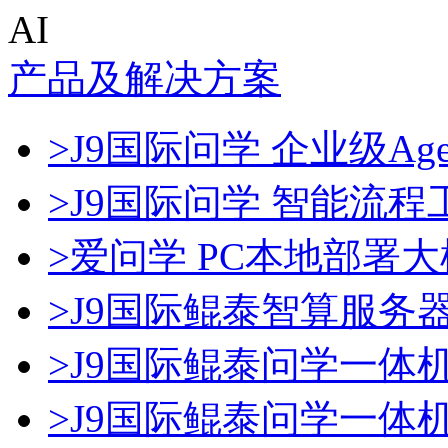
AI
产品及解决方案
>J9国际问学 企业级Age
>J9国际问学 智能流程
>爱问学 PC本地部署
>J9国际鲲泰智算服务
>J9国际鲲泰问学一体
>J9国际鲲泰问学一体机D