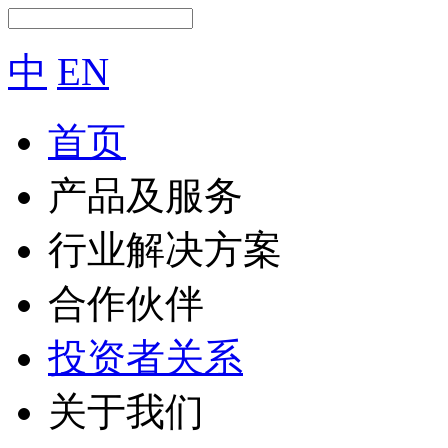
中
EN
首页
产品及服务
行业解决方案
合作伙伴
投资者关系
关于我们