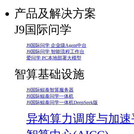
产品及解决方案
J9国际问学
J9国际问学 企业级Agent中台
J9国际问学 智能流程工作台
爱问学 PC本地部署大模型
智算基础设施
J9国际鲲泰智算服务器
J9国际鲲泰问学一体机
J9国际鲲泰问学一体机DeepSeek版
异构算力调度与加速