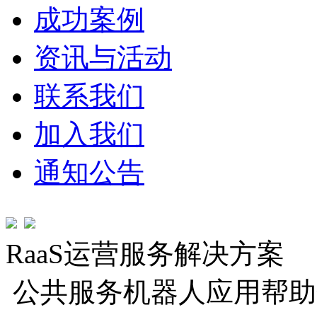
成功案例
资讯与活动
联系我们
加入我们
通知公告
RaaS运营服务解决方案
公共服务机器人应用帮助