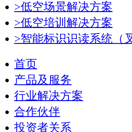
>低空场景解决方案
>低空培训解决方案
>智能标识识读系统（
首页
产品及服务
行业解决方案
合作伙伴
投资者关系