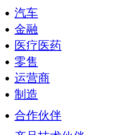
汽车
金融
医疗医药
零售
运营商
制造
合作伙伴