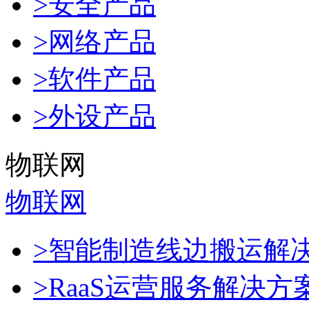
>安全产品
>网络产品
>软件产品
>外设产品
物联网
物联网
>智能制造线边搬运解
>RaaS运营服务解决方