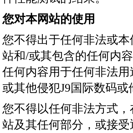
您对本网站的使用
您不得出于任何非法或本
站和/或其包含的任何内容
任何内容用于任何非法用途
或其他侵犯J9国际数码
您不得以任何非法方式
站及其任何部分，或接受