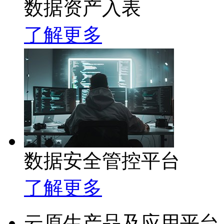
数据资产入表
了解更多
数据安全管控平台
了解更多
云原生产品及应用平台