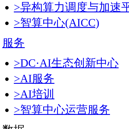
>异构算力调度与加速
>智算中心(AICC)
服务
>DC·AI生态创新中心
>AI服务
>AI培训
>智算中心运营服务