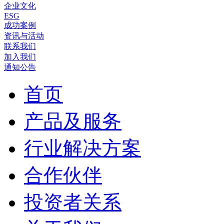
企业文化
ESG
成功案例
资讯与活动
联系我们
加入我们
通知公告
首页
产品及服务
行业解决方案
合作伙伴
投资者关系