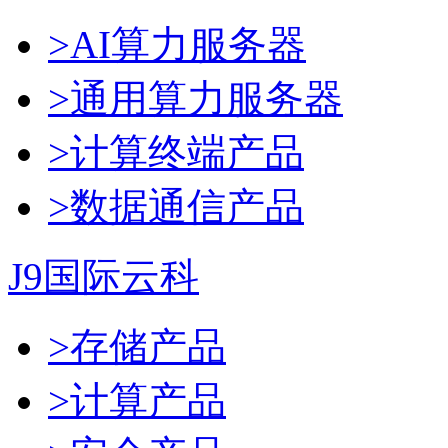
>AI算力服务器
>通用算力服务器
>计算终端产品
>数据通信产品
J9国际云科
>存储产品
>计算产品