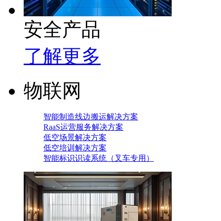
安全产品
了解更多
物联网
智能制造线边搬运解决方案
RaaS运营服务解决方案
低空场景解决方案
低空培训解决方案
智能标识识读系统（叉车专用）