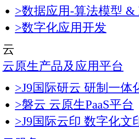
>数据应用-算法模型 & 
>数字化应用开发
云
云原生产品及应用平台
>J9国际研云 研制一
>磐云 云原生PaaS平台
>J9国际云印 数字化