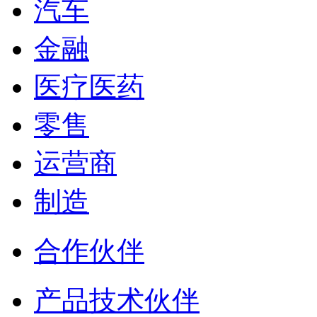
汽车
金融
医疗医药
零售
运营商
制造
合作伙伴
产品技术伙伴