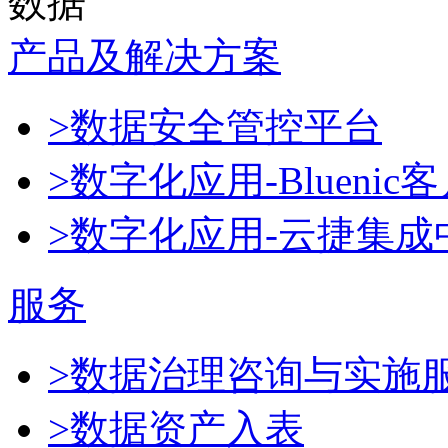
数据
产品及解决方案
>数据安全管控平台
>数字化应用-Blueni
>数字化应用-云捷集成
服务
>数据治理咨询与实施
>数据资产入表