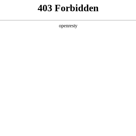
产品及服务
行业解决方案
合作伙伴
投资者关系
“J9国际数码”、“我们”和“我们的”）深知隐私对您的重要性，
称“本政策”）。本政策阐述了J9国际数码如何处理您的个人数据，但本政
策中，或者在收集数据时提供的通知中发布。
：